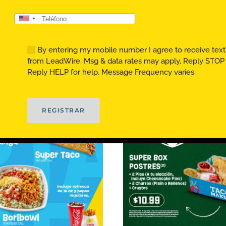
United
States
E
+1
By entering my mobile number I agree to receive text
from LeadWire. Msg & data rates may apply, Reply STOP t
Reply HELP for help. Message Frequency varies.
REGISTRAR